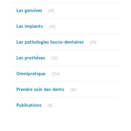
Articles Count
Les gencives
(18)
Articles Count
Les implants
(24)
Articles Count
Les pathologies bucco-dentaires
(28)
Articles Count
Les prothèses
(33)
Articles Count
Omnipratique
(156)
Articles Count
Prendre soin des dents
(16)
Articles Count
Publications
(8)