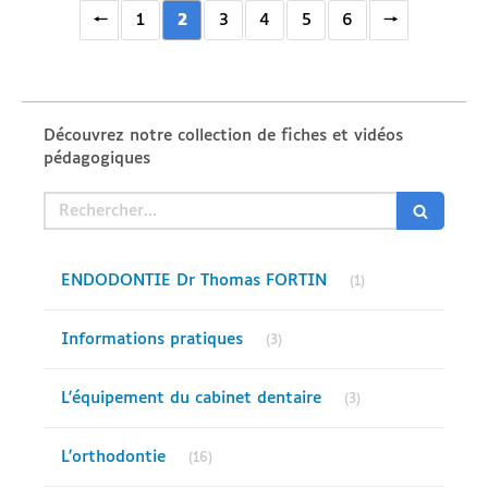
1
2
3
4
5
6
Découvrez notre collection de fiches et vidéos
pédagogiques
Rechercher
Articles Count
ENDODONTIE Dr Thomas FORTIN
(1)
Articles Count
Informations pratiques
(3)
Articles Count
L'équipement du cabinet dentaire
(3)
Articles Count
L'orthodontie
(16)