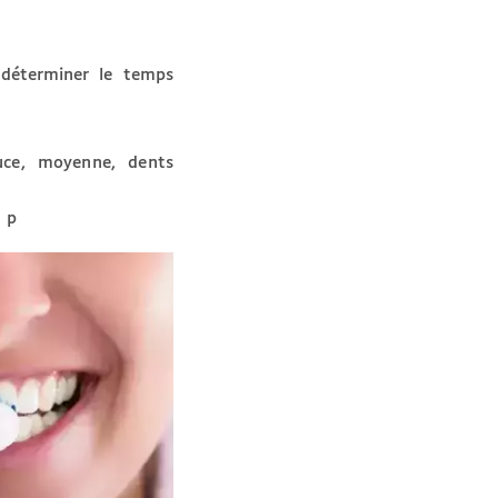
déterminer le temps
uce, moyenne, dents
t p