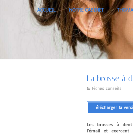
ACCUEIL
NOTRE CABINET
THOMA
La brosse à d
Fiches conseils
Télécharger la ver
Les brosses à dent
l’émail et exercent