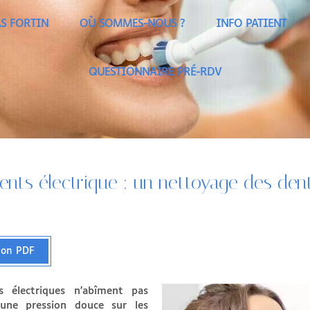
S FORTIN
OÙ SOMMES-NOUS ?
INFO PATIENT
QUESTIONNAIRE PRÉ-RDV
ents électrique : un nettoyage des den
sion PDF
s électriques n’abîment pas
 une pression douce sur les