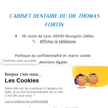
CABINET DENTAIRE DU DR. THOMAS
FORTIN
36 route de Lyon
38300
Bourgoin-Jallieu
Afficher le téléphone
Politique de confidentialité et charte cookie
Mentions légales
Conditions Générales Utilisation
Charte déontologique
Ordre national
Annuaires chirurgiens dentistes
Honoraires et remboursement
Création par